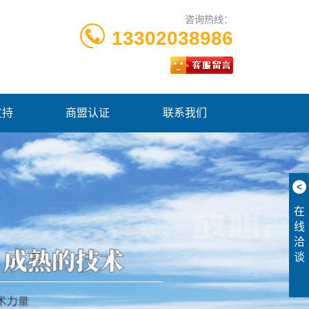
咨询热线：
13302038986
支持
商盟认证
联系我们
<
在
线
洽
谈